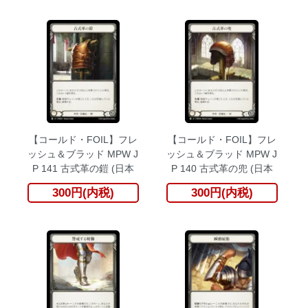
【コールド・FOIL】フレ
【コールド・FOIL】フレ
ッシュ＆ブラッド MPW J
ッシュ＆ブラッド MPW J
P 141 古式革の鎧 (日本
P 140 古式革の兜 (日本
語版 C コモン) マスタリ
語版 C コモン) マスタリ
300円(内税)
300円(内税)
ーパック：戦士
ーパック：戦士