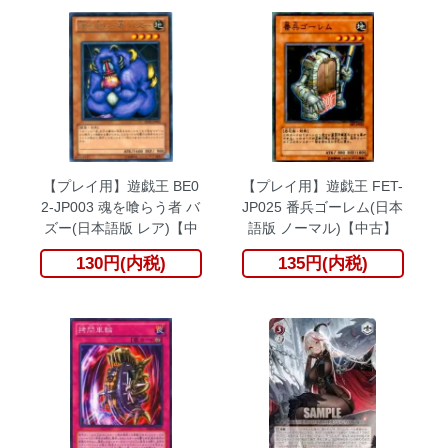
【プレイ用】遊戯王 BE0
【プレイ用】遊戯王 FET-
2-JP003 魂を喰らう者 バ
JP025 番兵ゴーレム(日本
ズー(日本語版 レア)【中
語版 ノーマル)【中古】
古】
130円(内税)
135円(内税)