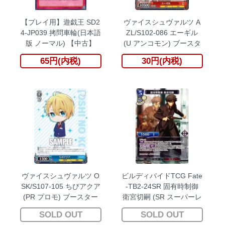
【プレイ用】遊戯王 SD2
ヴァイスシュヴァルツ A
4-JP039 拷問車輪(日本語
ZL/S102-086 エーギル
版 ノーマル) 【中古】
(U アンコモン) ブースタ
ーパック アズールレーン
65円(内税)
30円(内税)
ヴァイスシュヴァルツ O
ビルディバイドTCG Fate
SK/S107-105 ちびアクア
-TB2-24SR 固有時制御
(PR プロモ) ブースター
衛宮切嗣 (SR スーパーレ
パック 【推しの子】
ア) ブースターパック Fat
SOLD OUT
SOLD OUT
e/Zero