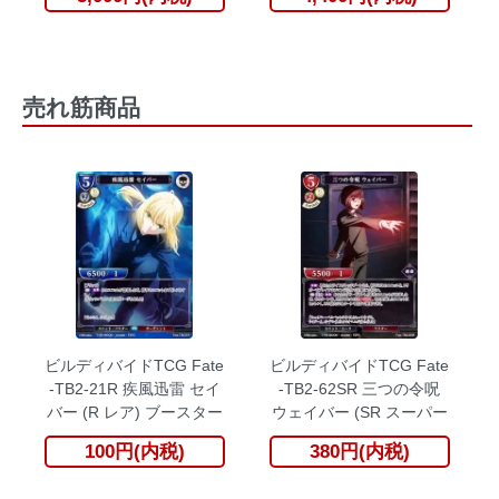
ーパック：戦士
ーパック：戦士
売れ筋商品
ビルディバイドTCG Fate
ビルディバイドTCG Fate
-TB2-21R 疾風迅雷 セイ
-TB2-62SR 三つの令呪
バー (R レア) ブースター
ウェイバー (SR スーパー
パック Fate/Zero
レア) ブースターパック
100円(内税)
380円(内税)
Fate/Zero