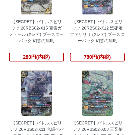
【SECRET】バトルスピリ
【SECRET】バトルスピリ
ッツ 26RBS02-X15 百雷ガ
ッツ 26RBS02-X12 漂硝姫
ノトール (Xレア) ブースター
ファサリリ (Xレア) ブースタ
パック 幻惑の翔風
ーパック 幻惑の翔風
280円(内税)
780円(内税)
【SECRET】バトルスピリ
【SECRET】バトルスピリ
ッツ 26RBS02-X11 光輝ペパ
ッツ 26RBS02-X08 三叉槍