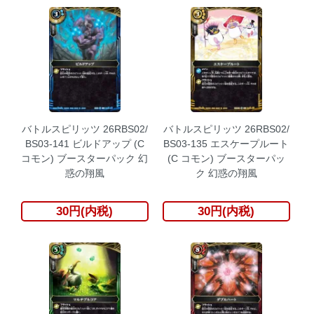
バトルスピリッツ 26RBS02/
バトルスピリッツ 26RBS02/
BS03-141 ビルドアップ (C
BS03-135 エスケープルート
コモン) ブースターパック 幻
(C コモン) ブースターパッ
惑の翔風
ク 幻惑の翔風
30円(内税)
30円(内税)