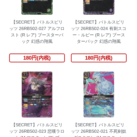
【SECRET】バトルスピリ
【SECRET】バトルスピリ
ッツ 26RBS02-027 アルフロ
ッツ 26RBS02-024 有刺スコ
スト (R レア) ブースターパ
ー・ルビー (R レア) ブース
ック 幻惑の翔風
ターパック 幻惑の翔風
180円(内税)
180円(内税)
【SECRET】バトルスピリ
【SECRET】バトルスピリ
ッツ 26RBS02-023 悲嘆ラロ
ッツ 26RBS02-021 不死剣奴