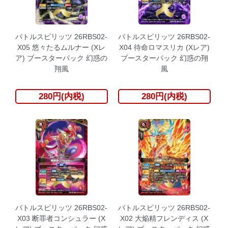
バトルスピリッツ 26RBS02-
バトルスピリッツ 26RBS02-
X05 悠々たるムルナー (Xレ
X04 待命ロマスリカ (Xレア)
ア) ブースターパック 幻惑の
ブースターパック 幻惑の翔
翔風
風
280円(内税)
280円(内税)
バトルスピリッツ 26RBS02-
バトルスピリッツ 26RBS02-
X03 断罪者コンシュラー (X
X02 大焔精フレンディス (X