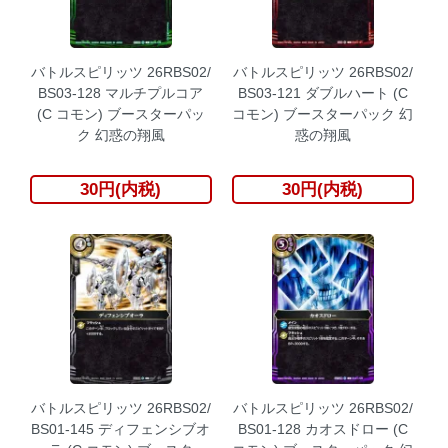
バトルスピリッツ 26RBS02/
バトルスピリッツ 26RBS02/
BS03-128 マルチプルコア
BS03-121 ダブルハート (C
(C コモン) ブースターパッ
コモン) ブースターパック 幻
ク 幻惑の翔風
惑の翔風
30円(内税)
30円(内税)
バトルスピリッツ 26RBS02/
バトルスピリッツ 26RBS02/
BS01-145 ディフェンシブオ
BS01-128 カオスドロー (C