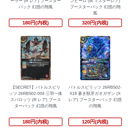
ーラー (R レア) ブースター
ンヒーロ (M マスターレア)
パック 幻惑の翔風
ブースターパック 幻惑の翔
風
180円(内税)
320円(内税)
【SECRET】バトルスピリ
バトルスピリッツ 26RBS02-
ッツ 26RBS02-004 三羽一体
X18 蒼き獣牙ガオガザン (X
スパロッツ (R レア) ブース
レア) ブースターパック 幻惑
ターパック 幻惑の翔風
の翔風
180円(内税)
120円(内税)