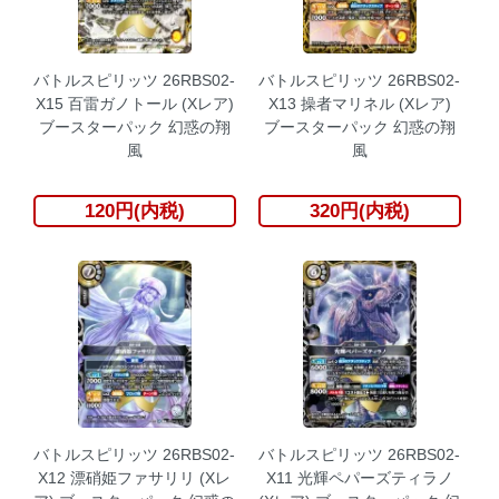
バトルスピリッツ 26RBS02-
バトルスピリッツ 26RBS02-
X15 百雷ガノトール (Xレア)
X13 操者マリネル (Xレア)
ブースターパック 幻惑の翔
ブースターパック 幻惑の翔
風
風
120円(内税)
320円(内税)
バトルスピリッツ 26RBS02-
バトルスピリッツ 26RBS02-
X12 漂硝姫ファサリリ (Xレ
X11 光輝ペパーズティラノ