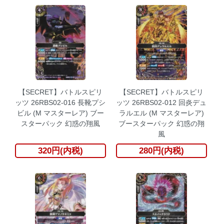
【SECRET】バトルスピリ
【SECRET】バトルスピリ
ッツ 26RBS02-016 長靴プシ
ッツ 26RBS02-012 回炎デュ
ビル (M マスターレア) ブー
ラルエル (M マスターレア)
スターパック 幻惑の翔風
ブースターパック 幻惑の翔
風
320円(内税)
280円(内税)