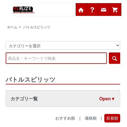
ホーム
>
バトルスピリッツ
バトルスピリッツ
カテゴリ一覧
Open▼
おすすめ順
|
価格順
|
新着順