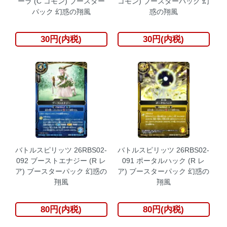
ーラ (C コモン) ブースター
コモン) ブースターパック 幻
パック 幻惑の翔風
惑の翔風
30円(内税)
30円(内税)
バトルスピリッツ 26RBS02-
バトルスピリッツ 26RBS02-
092 ブーストエナジー (R レ
091 ポータルハック (R レ
ア) ブースターパック 幻惑の
ア) ブースターパック 幻惑の
翔風
翔風
80円(内税)
80円(内税)