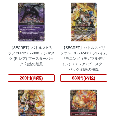
【SECRET】バトルスピリ
【SECRET】バトルスピリ
ッツ 26RBS02-088 アンマス
ッツ 26RBS02-087 フレイム
ク (R レア) ブースターパッ
サモニング（テガマルデザ
ク 幻惑の翔風
イン） (R レア) ブースター
パック 幻惑の翔風
200円(内税)
880円(内税)