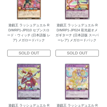
遊戯王 ラッシュデュエル R
遊戯王 ラッシュデュエル R
D/MRP1-JP010 セブンスロ
D/MRP1-JP024 彩光超オメ
ード・ウィッチ (日本語版 レ
ガギターナ (日本語版 スーパ
ア) メガロードパック
ーレア) メガロードパック
SOLD OUT
SOLD OUT
遊戯王 ラッシュデュエル R
遊戯王 ラッシュデュエル R