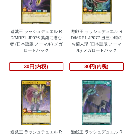
遊戯王 ラッシュデュエル R
遊戯王 ラッシュデュエル R
D/MRP1-JP076 紫鏡に潜む
D/MRP1-JP077 丑三つ時の
者 (日本語版 ノーマル) メガ
お菊人形 (日本語版 ノーマ
ロードパック
ル) メガロードパック
30円(内税)
30円(内税)
遊戯王 ラッシュデュエル R
遊戯王 ラッシュデュエル R