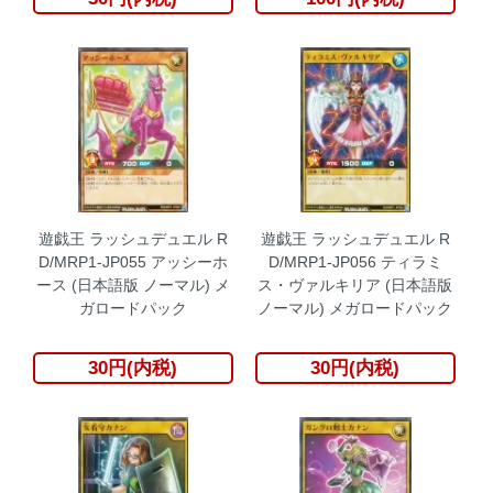
遊戯王 ラッシュデュエル R
遊戯王 ラッシュデュエル R
D/MRP1-JP055 アッシーホ
D/MRP1-JP056 ティラミ
ース (日本語版 ノーマル) メ
ス・ヴァルキリア (日本語版
ガロードパック
ノーマル) メガロードパック
30円(内税)
30円(内税)