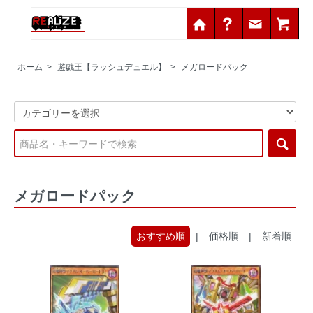
ホーム
>
遊戯王【ラッシュデュエル】
>
メガロードパック
メガロードパック
おすすめ順
|
価格順
|
新着順