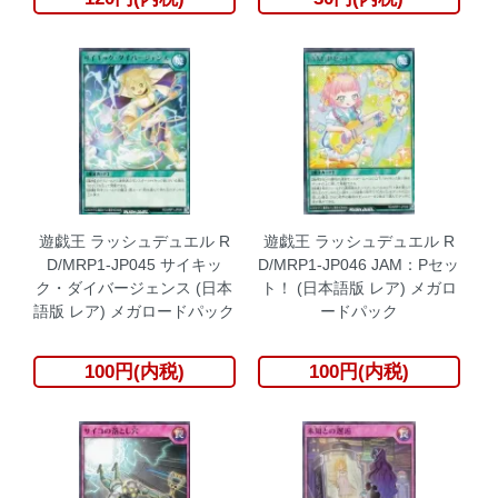
遊戯王 ラッシュデュエル R
遊戯王 ラッシュデュエル R
D/MRP1-JP045 サイキッ
D/MRP1-JP046 JAM：Pセッ
ク・ダイバージェンス (日本
ト！ (日本語版 レア) メガロ
語版 レア) メガロードパック
ードパック
100円(内税)
100円(内税)