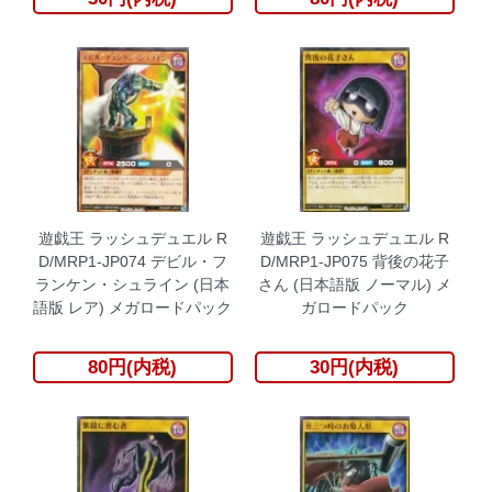
遊戯王 ラッシュデュエル R
遊戯王 ラッシュデュエル R
D/MRP1-JP074 デビル・フ
D/MRP1-JP075 背後の花子
ランケン・シュライン (日本
さん (日本語版 ノーマル) メ
語版 レア) メガロードパック
ガロードパック
80円(内税)
30円(内税)