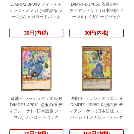
D/MRP1-JP049 フィーチャ
D/MRP1-JP050 監獄の神
リング・オメガ (日本語版 ノ
ディアン・ケト (日本語版 ノ
ーマル) メガロードパック
ーマル) メガロードパック
30円(内税)
30円(内税)
遊戯王 ラッシュデュエル R
遊戯王 ラッシュデュエル R
D/MRP1-JP051 逆玉の神 デ
D/MRP1-JP052 厨房の神 デ
ィアン・ケト (日本語版 ノー
ィアン・ケト (日本語版 スー
マル) メガロードパック
パーレア) メガロードパック
30円(内税)
100円(内税)