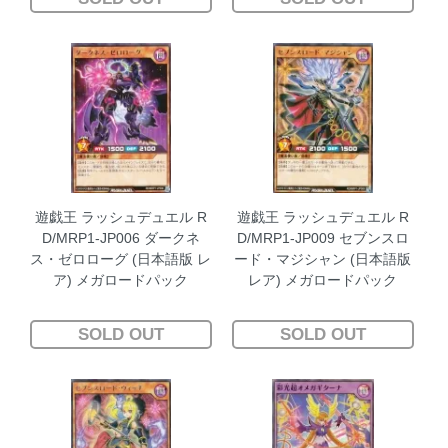
遊戯王 ラッシュデュエル R
遊戯王 ラッシュデュエル R
D/MRP1-JP006 ダークネ
D/MRP1-JP009 セブンスロ
ス・ゼロローグ (日本語版 レ
ード・マジシャン (日本語版
ア) メガロードパック
レア) メガロードパック
SOLD OUT
SOLD OUT