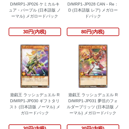
D/MRP1-JP026 ケミカルキ
D/MRP1-JP028 CAN－Re：
ュア・パープル (日本語版 ノ
D (日本語版 レア) メガロー
ーマル) メガロードパック
ドパック
30円(内税)
80円(内税)
遊戯王 ラッシュデュエル R
遊戯王 ラッシュデュエル R
D/MRP1-JP030 ギフトタリ
D/MRP1-JP031 夢弦のフォ
スト (日本語版 ノーマル) メ
ルダーブリッツ (日本語版 ノ
ガロードパック
ーマル) メガロードパック
30円(内税)
30円(内税)