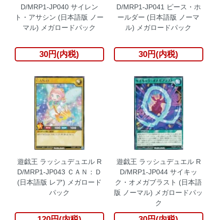
D/MRP1-JP040 サイレン
D/MRP1-JP041 ピース・ホ
ト・アサシン (日本語版 ノー
ールダー (日本語版 ノーマ
マル) メガロードパック
ル) メガロードパック
30円(内税)
30円(内税)
遊戯王 ラッシュデュエル R
遊戯王 ラッシュデュエル R
D/MRP1-JP043 ＣＡＮ：Ｄ
D/MRP1-JP044 サイキッ
(日本語版 レア) メガロード
ク・オメガブラスト (日本語
パック
版 ノーマル) メガロードパッ
ク
120円(内税)
30円(内税)