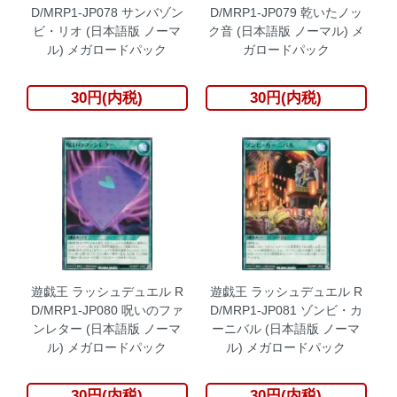
D/MRP1-JP078 サンバゾン
D/MRP1-JP079 乾いたノッ
ビ・リオ (日本語版 ノーマ
ク音 (日本語版 ノーマル) メ
ル) メガロードパック
ガロードパック
30円(内税)
30円(内税)
遊戯王 ラッシュデュエル R
遊戯王 ラッシュデュエル R
D/MRP1-JP080 呪いのファ
D/MRP1-JP081 ゾンビ・カ
ンレター (日本語版 ノーマ
ーニバル (日本語版 ノーマ
ル) メガロードパック
ル) メガロードパック
30円(内税)
30円(内税)