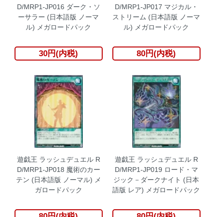
D/MRP1-JP016 ダーク・ソ
D/MRP1-JP017 マジカル・
ーサラー (日本語版 ノーマ
ストリーム (日本語版 ノーマ
ル) メガロードパック
ル) メガロードパック
30円(内税)
80円(内税)
遊戯王 ラッシュデュエル R
遊戯王 ラッシュデュエル R
D/MRP1-JP018 魔術のカー
D/MRP1-JP019 ロード・マ
テン (日本語版 ノーマル) メ
ジック－ダークナイト (日本
ガロードパック
語版 レア) メガロードパック
80円(内税)
80円(内税)