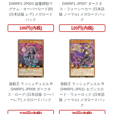
D/MRP1-JP003 超魔輝獣マ
D/MRP1-JP007 ダークネ
グナム・オーバーロード[R]
ス・フォーシーカー (日本語
(日本語版 レア) メガロード
版 ノーマル) メガロードパッ
パック
ク
100円(内税)
120円(内税)
遊戯王 ラッシュデュエル R
遊戯王 ラッシュデュエル R
D/MRP1-JP008 ダークネ
D/MRP1-JP011 セブンスロ
ス・ローグ (日本語版 スーパ
ード・ウォーロック (日本語
ーレア) メガロードパック
版 ノーマル) メガロードパッ
ク
320円(内税)
30円(内税)