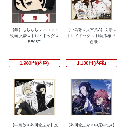
【銀】もちもちマスコット
【中島敦＆太宰治A】文豪ス
映画 文豪ストレイドッグス
トレイドッグス 雑誌版権 ミ
BEAST
ニ色紙
1,980円(内税)
1,180円(内税)
【中島敦＆芥川龍之介】文
【芥川龍之介＆中原中也A】