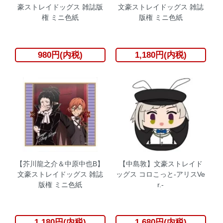
豪ストレイドッグス 雑誌版
文豪ストレイドッグス 雑誌
権 ミニ色紙
版権 ミニ色紙
980円(内税)
1,180円(内税)
【芥川龍之介＆中原中也B】
【中島敦】文豪ストレイド
文豪ストレイドッグス 雑誌
ッグス コロこっと-アリスVe
版権 ミニ色紙
r.-
1,180円(内税)
1,680円(内税)