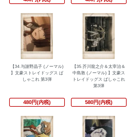
【34.与謝野晶子 (ノーマル)
【35.芥川龍之介＆太宰治＆
】文豪ストレイドッグス ぱ
中島敦 (ノーマル) 】文豪ス
しゃこれ 第3弾
トレイドッグス ぱしゃこれ
第3弾
480円(内税)
580円(内税)