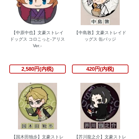
【中原中也】文豪ストレイ
【中島敦】文豪ストレイド
ドッグス コロこっと-アリス
ッグス 缶バッジ
Ver.-
2,580円(内税)
420円(内税)
【国木田独歩】文豪ストレ
【芥川龍之介】文豪ストレ