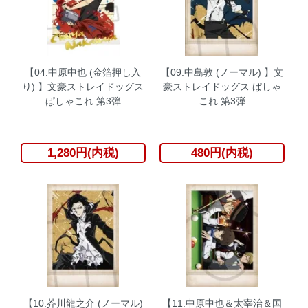
【04.中原中也 (金箔押し入
【09.中島敦 (ノーマル) 】文
り) 】文豪ストレイドッグス
豪ストレイドッグス ぱしゃ
ぱしゃこれ 第3弾
これ 第3弾
1,280円(内税)
480円(内税)
【10.芥川龍之介 (ノーマル)
【11.中原中也＆太宰治＆国